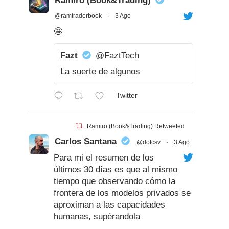
Ramiro (Book&Trading)
@ramtraderbook
·
3 Ago
🤩
Fazt
@FaztTech
La suerte de algunos
Twitter
Ramiro (Book&Trading) Retweeted
Carlos Santana
@dotcsv
·
3 Ago
Para mi el resumen de los
últimos 30 días es que al mismo
tiempo que observando cómo la
frontera de los modelos privados se
aproximan a las capacidades
humanas, supérandola
brillantemente en algunos dominios