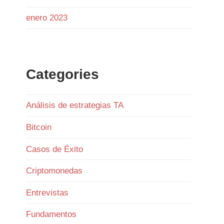
enero 2023
Con funding neutral y OI bajando
ligeramente, no hay excesos. Las
ballenas mantienen ratio L/S 1.6,
netamente largas.
Categories
En el libro de órdenes, el soporte en
64 a 63k es sólido, pero la
resistencia en 64.5k frena el
Análisis de estrategias TA
avance.
Bitcoin
Los
Casos de Éxito
1
Twitter
Criptomonedas
Entrevistas
Ramiro (Book&Trading) Retweeted
Gentleman Programming
Fundamentos