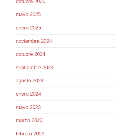
octubre 2025
mayo 2025
Twitter
enero 2025
Ramiro (Book&Trading) Retweeted
noviembre 2024
José Siles | AI | Data
@josesilesdata
·
26 Jul
octubre 2024
CLAUDE:"HAS ALCANZADO EL
septiembre 2024
LÍMITE DE USO DIARIO."
agosto 2024
155
1730
Twitter
enero 2024
mayo 2023
Ramiro (Book&Trading)
@ramtraderbook
·
26 Jul
marzo 2023
El mercado de $BTC muestra una
calma tensa.
febrero 2023