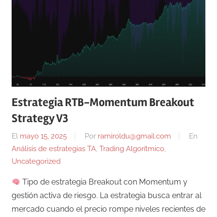
Estrategia RTB-Momentum Breakout
Strategy V3
El
mayo 15, 2025
Por
ramiroldu@gmail.com
En
Análisis de estrategias TA
,
Trading Algorítmico
,
Uncategorized
Tipo de estrategia Breakout con Momentum y
gestión activa de riesgo. La estrategia busca entrar al
mercado cuando el precio rompe niveles recientes de