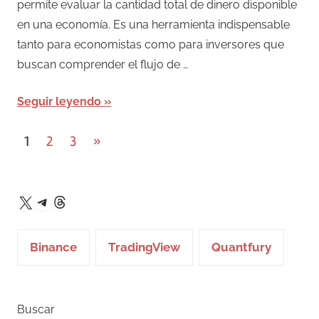
permite evaluar la cantidad total de dinero disponible
en una economía. Es una herramienta indispensable
tanto para economistas como para inversores que
buscan comprender el flujo de …
Seguir leyendo
Posts
Entradas
1
2
3
»
siguientes
pagination
Telegram
Threads
X
Binance
TradingView
Quantfury
Buscar