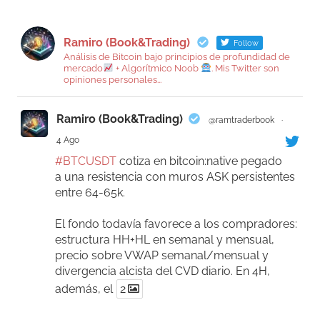
Ramiro (Book&Trading)
Follow
Análisis de Bitcoin bajo principios de profundidad de
mercado
+ Algorítmico Noob
. Mis Twitter son
opiniones personales...
Ramiro (Book&Trading)
@ramtraderbook
·
4 Ago
#BTCUSDT
cotiza en bitcoin:native pegado
a una resistencia con muros ASK persistentes
entre 64-65k.
El fondo todavía favorece a los compradores:
estructura HH+HL en semanal y mensual,
precio sobre VWAP semanal/mensual y
divergencia alcista del CVD diario. En 4H,
además, el
2