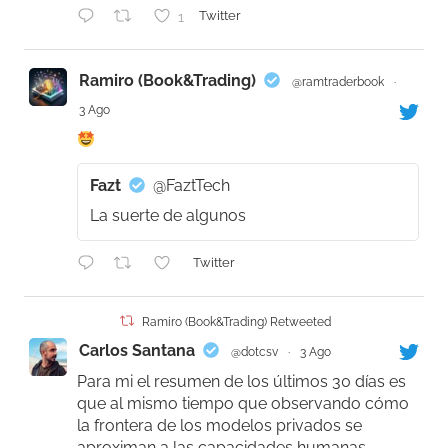
1
Twitter
Ramiro (Book&Trading)
@ramtraderbook
·
3 Ago
Fazt
@FaztTech
La suerte de algunos
Twitter
Ramiro (Book&Trading) Retweeted
Carlos Santana
@dotcsv
·
3 Ago
Para mi el resumen de los últimos 30 días es
que al mismo tiempo que observando cómo
la frontera de los modelos privados se
aproximan a las capacidades humanas,