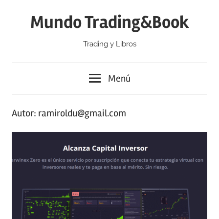
Saltar
Mundo Trading&Book
al
contenido
Trading y Libros
Menú
Autor:
ramiroldu@gmail.com