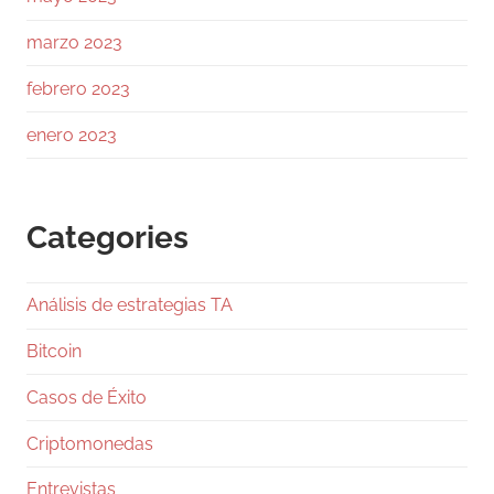
no hay excesos. Las ballenas mantienen ratio
L/S 1.6, netamente largas.
marzo 2023
En el libro de órdenes, el soporte en 64 a 63k
febrero 2023
es sólido, pero la resistencia en 64.5k frena el
avance.
enero 2023
Los
Categories
1
Twitter
Análisis de estrategias TA
Ramiro (Book&Trading) Retweeted
Gentleman Programming
@g_programming
Bitcoin
·
24 Jul
Casos de Éxito
Salió Claude Opus 5, ya lo están
comparando con Fable 5 y con GPT-5.6 Sol, y
Criptomonedas
en dos días te van a llenar el feed de tablas
con benchmarks. Antes de que te comas una,
Entrevistas