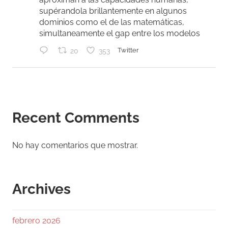
supérandola brillantemente en algunos
dominios como el de las matemáticas,
simultaneamente el gap entre los modelos
20
353
Twitter
Ramiro (Book&Trading)
@ramtraderbook
·
31 Jul
#Bitcoin
cerró la semana con dos riesgos
Recent Comments
distintos, y mezclarlos lleva a malas
decisiones.
No hay comentarios que mostrar.
El primero es operativo:
La alerta sobre semillas generadas por
COLDCARD Mk3 desde el firmware 4.0.1.
Archives
Antes de discutir targets, hay usuarios
revisando si la base de su autocustodia sigue
febrero 2026