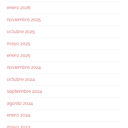
enero 2026
Twitter
noviembre 2025
Ramiro (Book&Trading) Retweeted
octubre 2025
José Siles | AI | Data
@josesilesdata
·
26 Jul
mayo 2025
CLAUDE:"HAS ALCANZADO EL LÍMITE DE
USO DIARIO."
enero 2025
noviembre 2024
155
1730
Twitter
octubre 2024
Ramiro (Book&Trading)
@ramtraderbook
·
septiembre 2024
26 Jul
agosto 2024
El mercado de $BTC muestra una calma
tensa.
enero 2024
Con funding neutral y OI bajando ligeramente,
mayo 2023