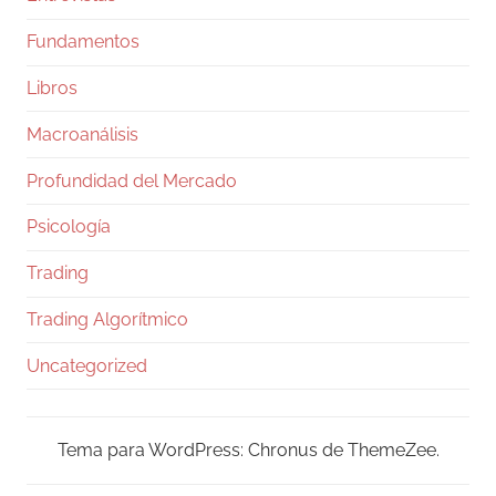
pará un segundo.
Fundamentos
Los números, rápido: Fable 5 va 10 y 50
dólares por millón de tokens, Opus 5 salió en
Libros
5 y 25,
Macroanálisis
27
333
Twitter
Profundidad del Mercado
Ramiro (Book&Trading)
@ramtraderbook
·
Psicología
21 Jul
Trading
El dato más peligroso de la semana no
fueron los $288M en cripto que movió el
Trading Algorítmico
gobierno de EE. UU.
Uncategorized
Fue la velocidad con la que el mercado
convirtió una transferencia en una narrativa de
venta.
Tema para WordPress: Chronus de ThemeZee.
Mover fondos a Coinbase Prime puede
anticipar custodia, redistribución o venta. La