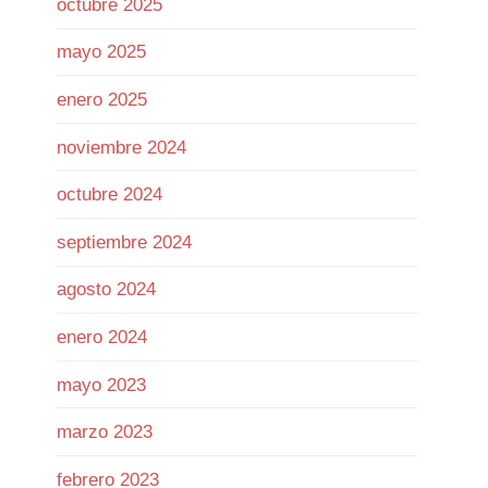
octubre 2025
mayo 2025
Twitter
enero 2025
Ramiro (Book&Trading) Retweeted
noviembre 2024
José Siles | AI | Data
@josesilesdata
·
26 Jul
octubre 2024
CLAUDE:"HAS ALCANZADO EL
septiembre 2024
LÍMITE DE USO DIARIO."
agosto 2024
155
1730
Twitter
enero 2024
mayo 2023
Ramiro (Book&Trading)
@ramtraderbook
·
26 Jul
marzo 2023
El mercado de $BTC muestra una
calma tensa.
febrero 2023