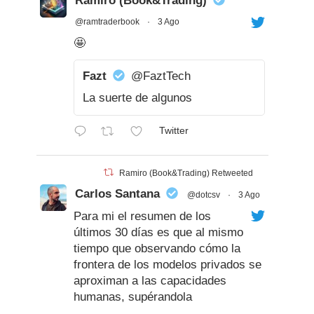
Ramiro (Book&Trading)
@ramtraderbook
·
3 Ago
🤩
Fazt
@FaztTech
La suerte de algunos
Twitter
Ramiro (Book&Trading) Retweeted
Carlos Santana
@dotcsv
·
3 Ago
Para mi el resumen de los
últimos 30 días es que al mismo
tiempo que observando cómo la
frontera de los modelos privados se
aproximan a las capacidades
humanas, supérandola
brillantemente en algunos dominios