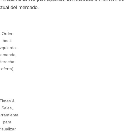
ctual del mercado.
Order
book
izquierda:
demanda,
derecha:
oferta)
Times &
Sales,
erramienta
para
visualizar