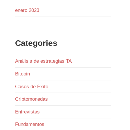
enero 2023
Con funding neutral y OI bajando
ligeramente, no hay excesos. Las
ballenas mantienen ratio L/S 1.6,
netamente largas.
Categories
En el libro de órdenes, el soporte en
64 a 63k es sólido, pero la
resistencia en 64.5k frena el
Análisis de estrategias TA
avance.
Bitcoin
Los
Casos de Éxito
1
Twitter
Criptomonedas
Entrevistas
Ramiro (Book&Trading) Retweeted
Gentleman Programming
Fundamentos