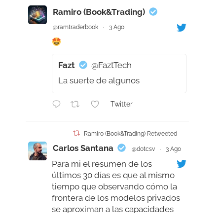
Ramiro (Book&Trading)
@ramtraderbook
·
3 Ago
Fazt
@FaztTech
La suerte de algunos
Twitter
Ramiro (Book&Trading) Retweeted
Carlos Santana
@dotcsv
·
3 Ago
Para mi el resumen de los
últimos 30 días es que al mismo
tiempo que observando cómo la
frontera de los modelos privados
se aproximan a las capacidades
humanas, supérandola