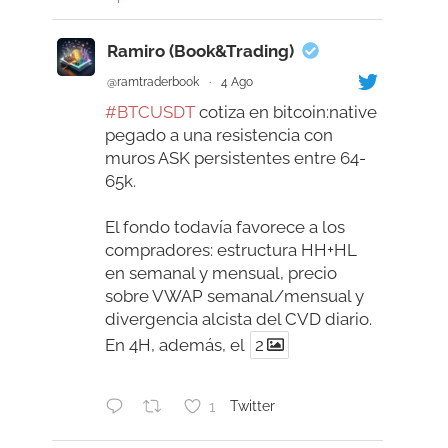
Ramiro (Book&Trading)
@ramtraderbook
·
4 Ago
#BTCUSDT
cotiza en bitcoin:native
pegado a una resistencia con
muros ASK persistentes entre 64-
65k.
El fondo todavía favorece a los
compradores: estructura HH+HL
en semanal y mensual, precio
sobre VWAP semanal/mensual y
divergencia alcista del CVD diario.
En 4H, además, el
2
1
Twitter