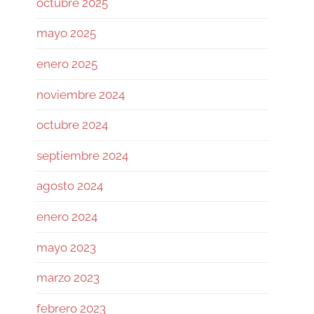
octubre 2025
revisando si la base de su
autocustodia sigue
mayo 2025
enero 2025
Twitter
noviembre 2024
Ramiro (Book&Trading) Retweeted
octubre 2024
José Siles | AI | Data
@josesilesdata
·
26 Jul
septiembre 2024
CLAUDE:"HAS ALCANZADO EL
agosto 2024
LÍMITE DE USO DIARIO."
enero 2024
155
1730
Twitter
mayo 2023
marzo 2023
Ramiro (Book&Trading)
@ramtraderbook
·
26 Jul
febrero 2023