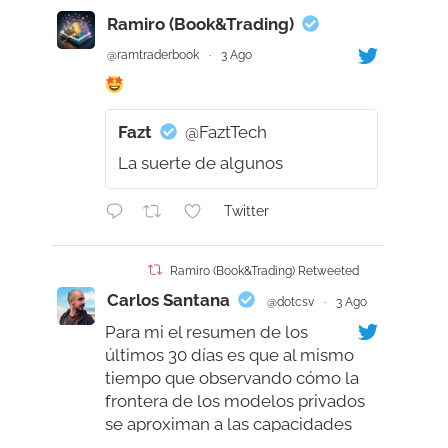
Ramiro (Book&Trading)
@ramtraderbook
·
3 Ago
Fazt
@FaztTech
La suerte de algunos
Twitter
Ramiro (Book&Trading) Retweeted
Carlos Santana
@dotcsv
·
3 Ago
Para mi el resumen de los
últimos 30 días es que al mismo
tiempo que observando cómo la
frontera de los modelos privados
se aproximan a las capacidades
humanas, supérandola