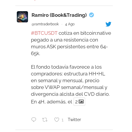
Ramiro (Book&Trading)
@ramtraderbook
·
4 Ago
#BTCUSDT
cotiza en bitcoin:native
pegado a una resistencia con
muros ASK persistentes entre 64-
65k.
El fondo todavía favorece a los
compradores: estructura HH+HL
en semanal y mensual, precio
sobre VWAP semanal/mensual y
divergencia alcista del CVD diario.
En 4H, además, el
2
1
Twitter