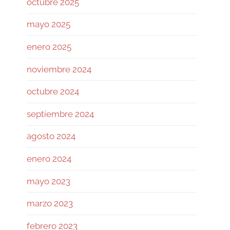
octubre 2025
revisando si la base de su
autocustodia sigue
mayo 2025
enero 2025
Twitter
noviembre 2024
Ramiro (Book&Trading) Retweeted
octubre 2024
José Siles | AI | Data
@josesilesdata
·
26 Jul
septiembre 2024
CLAUDE:"HAS ALCANZADO EL
agosto 2024
LÍMITE DE USO DIARIO."
enero 2024
155
1730
Twitter
mayo 2023
marzo 2023
Ramiro (Book&Trading)
@ramtraderbook
·
26 Jul
febrero 2023