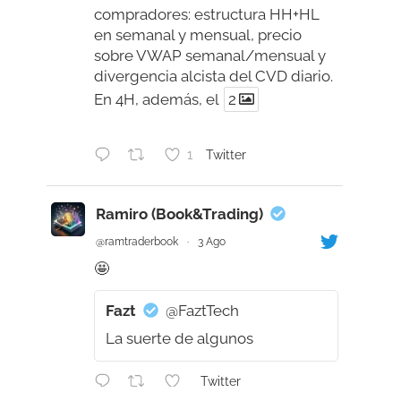
compradores: estructura HH+HL
en semanal y mensual, precio
sobre VWAP semanal/mensual y
divergencia alcista del CVD diario.
En 4H, además, el
2
1
Twitter
Ramiro (Book&Trading)
@ramtraderbook
·
3 Ago
🤩
Fazt
@FaztTech
La suerte de algunos
Twitter