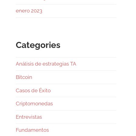
CLAUDE:"HAS ALCANZADO EL
enero 2023
LÍMITE DE USO DIARIO."
154
1728
Twitter
Categories
Ramiro (Book&Trading)
@ramtraderbook
·
26 Jul
Análisis de estrategias TA
El mercado de $BTC muestra una
calma tensa.
Bitcoin
Casos de Éxito
Con funding neutral y OI bajando
ligeramente, no hay excesos. Las
Criptomonedas
ballenas mantienen ratio L/S 1.6,
netamente largas.
Entrevistas
En el libro de órdenes, el soporte
Fundamentos
en 64 a 63k es sólido, pero la