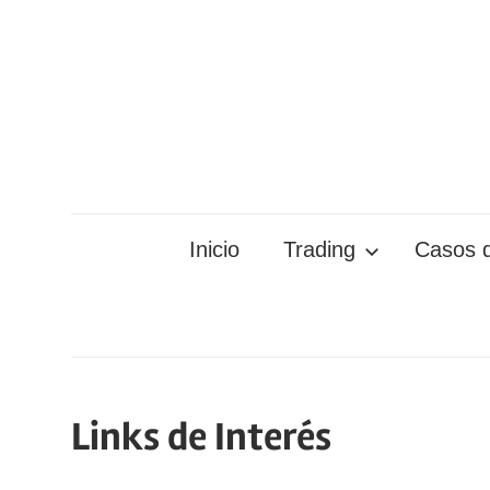
Saltar
al
contenido
Inicio
Trading
Casos d
Links de Interés