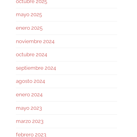
octubre 2025
#Bitcoin
cerró la semana con dos
riesgos distintos, y mezclarlos
mayo 2025
lleva a malas decisiones.
enero 2025
El primero es operativo:
La alerta sobre semillas
noviembre 2024
generadas por COLDCARD Mk3
octubre 2024
desde el firmware 4.0.1. Antes de
discutir targets, hay usuarios
septiembre 2024
revisando si la base de su
autocustodia sigue
agosto 2024
enero 2024
Twitter
mayo 2023
Ramiro (Book&Trading) Retweeted
marzo 2023
José Siles | AI | Data
@josesilesdata
·
26 Jul
febrero 2023