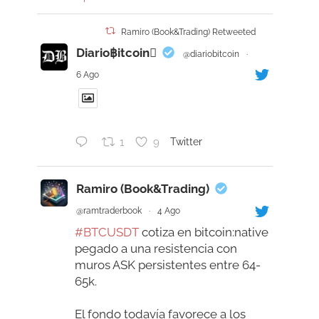
Ramiro (Book&Trading) Retweeted
Diario฿itcoin
@diariobitcoin
·
6 Ago
1
9
Twitter
Ramiro (Book&Trading)
@ramtraderbook
·
4 Ago
#BTCUSDT
cotiza en bitcoin:native
pegado a una resistencia con
muros ASK persistentes entre 64-
65k.
El fondo todavía favorece a los