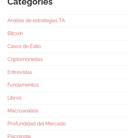
Categories
1
Twitter
Análisis de estrategias TA
Ramiro (Book&Trading) Retweeted
Gentleman Programming
@g_programming
Bitcoin
·
24 Jul
Casos de Éxito
Salió Claude Opus 5, ya lo están
comparando con Fable 5 y con GPT-5.6 Sol, y
Criptomonedas
en dos días te van a llenar el feed de tablas
con benchmarks. Antes de que te comas una,
Entrevistas
pará un segundo.
Fundamentos
Los números, rápido: Fable 5 va 10 y 50
dólares por millón de tokens, Opus 5 salió en
Libros
5 y 25,
Macroanálisis
27
333
Twitter
Profundidad del Mercado
Ramiro (Book&Trading)
@ramtraderbook
·
Psicología