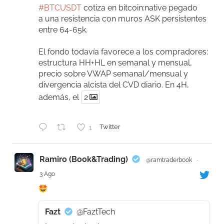
#BTCUSDT
cotiza en bitcoin:native pegado
a una resistencia con muros ASK persistentes
entre 64-65k.
El fondo todavía favorece a los compradores:
estructura HH+HL en semanal y mensual,
precio sobre VWAP semanal/mensual y
divergencia alcista del CVD diario. En 4H,
además, el
2
1
Twitter
Ramiro (Book&Trading)
@ramtraderbook
·
3 Ago
Fazt
@FaztTech