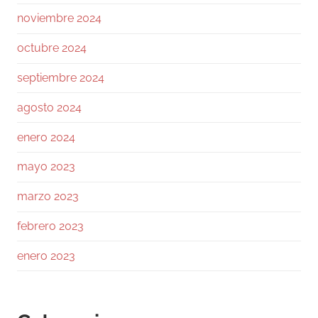
noviembre 2024
155
1730
Twitter
octubre 2024
Ramiro (Book&Trading)
@ramtraderbook
·
septiembre 2024
26 Jul
agosto 2024
El mercado de $BTC muestra una calma
tensa.
enero 2024
Con funding neutral y OI bajando ligeramente,
mayo 2023
no hay excesos. Las ballenas mantienen ratio
L/S 1.6, netamente largas.
marzo 2023
En el libro de órdenes, el soporte en 64 a 63k
febrero 2023
es sólido, pero la resistencia en 64.5k frena el
avance.
enero 2023
Los