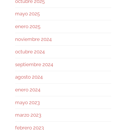
octubre 2025
revisando si la base de su
autocustodia sigue
mayo 2025
enero 2025
Twitter
noviembre 2024
Ramiro (Book&Trading) Retweeted
octubre 2024
José Siles | AI | Data
@josesilesdata
·
26 Jul
septiembre 2024
CLAUDE:"HAS ALCANZADO EL
agosto 2024
LÍMITE DE USO DIARIO."
enero 2024
155
1730
Twitter
mayo 2023
marzo 2023
Ramiro (Book&Trading)
@ramtraderbook
·
26 Jul
febrero 2023