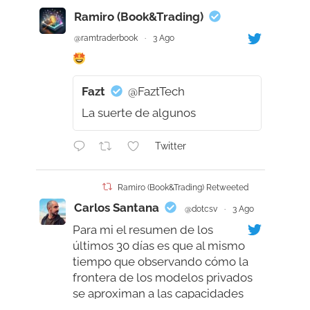
Ramiro (Book&Trading)
@ramtraderbook
·
3 Ago
Fazt
@FaztTech
La suerte de algunos
Twitter
Ramiro (Book&Trading) Retweeted
Carlos Santana
@dotcsv
·
3 Ago
Para mi el resumen de los
últimos 30 días es que al mismo
tiempo que observando cómo la
frontera de los modelos privados
se aproximan a las capacidades
humanas, supérandola