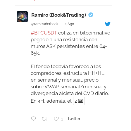
Ramiro (Book&Trading)
@ramtraderbook
·
4 Ago
#BTCUSDT
cotiza en bitcoin:native
pegado a una resistencia con
muros ASK persistentes entre 64-
65k.
El fondo todavía favorece a los
compradores: estructura HH+HL
en semanal y mensual, precio
sobre VWAP semanal/mensual y
divergencia alcista del CVD diario.
En 4H, además, el
2
1
Twitter