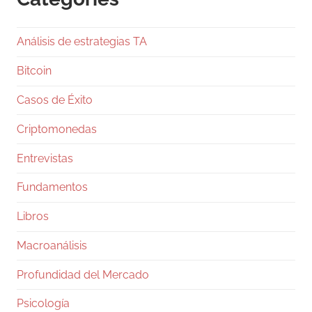
En el libro de órdenes, el soporte en 64 a 63k
es sólido, pero la resistencia en 64.5k frena el
Análisis de estrategias TA
avance.
Bitcoin
Los
Casos de Éxito
1
Twitter
Criptomonedas
Entrevistas
Ramiro (Book&Trading) Retweeted
Fundamentos
Gentleman Programming
@g_programming
·
24 Jul
Libros
Salió Claude Opus 5, ya lo están
comparando con Fable 5 y con GPT-5.6 Sol, y
Macroanálisis
en dos días te van a llenar el feed de tablas
Profundidad del Mercado
con benchmarks. Antes de que te comas una,
pará un segundo.
Psicología