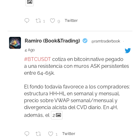
1
9
Twitter
Ramiro (Book&Trading)
@ramtraderbook
·
4 Ago
#BTCUSDT
cotiza en bitcoin:native pegado
a una resistencia con muros ASK persistentes
entre 64-65k.
El fondo todavía favorece a los compradores:
estructura HH+HL en semanal y mensual,
precio sobre VWAP semanal/mensual y
divergencia alcista del CVD diario. En 4H,
además, el
2
1
Twitter