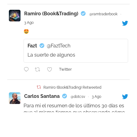
Ramiro (Book&Trading)
@ramtraderbook
·
3 Ago
Fazt
@FaztTech
La suerte de algunos
Twitter
Ramiro (Book&Trading) Retweeted
Carlos Santana
@dotcsv
·
3 Ago
Para mi el resumen de los últimos 30 días es
que al mismo tiempo que observando cómo
la frontera de los modelos privados se
aproximan a las capacidades humanas,
supérandola brillantemente en algunos