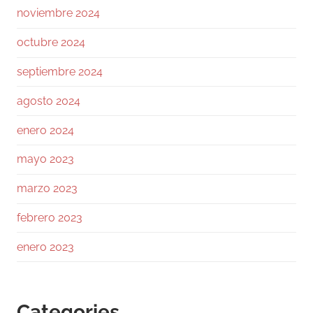
noviembre 2024
octubre 2024
Ramiro (Book&Trading) Retweeted
José Siles | AI | Data
@josesilesdata
·
26 Jul
septiembre 2024
CLAUDE:"HAS ALCANZADO EL LÍMITE DE
USO DIARIO."
agosto 2024
enero 2024
154
1728
Twitter
mayo 2023
Ramiro (Book&Trading)
marzo 2023
@ramtraderbook
·
26 Jul
febrero 2023
El mercado de $BTC muestra una calma
tensa.
enero 2023
Con funding neutral y OI bajando ligeramente,
no hay excesos. Las ballenas mantienen ratio
L/S 1.6, netamente largas.
Categories