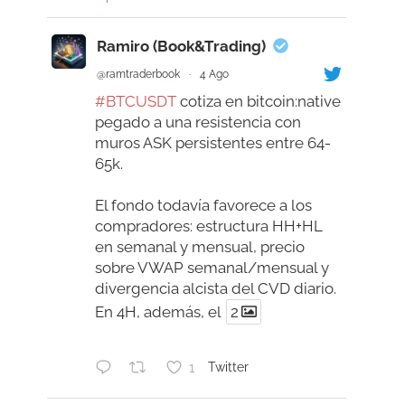
Ramiro (Book&Trading)
@ramtraderbook
·
4 Ago
#BTCUSDT
cotiza en bitcoin:native
pegado a una resistencia con
muros ASK persistentes entre 64-
65k.
El fondo todavía favorece a los
compradores: estructura HH+HL
en semanal y mensual, precio
sobre VWAP semanal/mensual y
divergencia alcista del CVD diario.
En 4H, además, el
2
1
Twitter