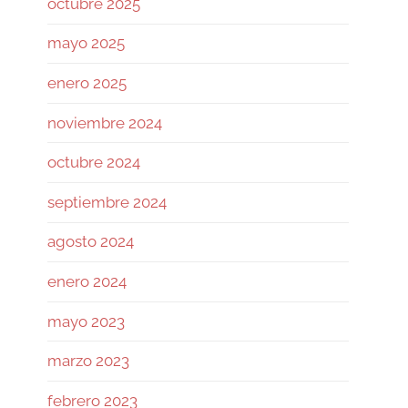
octubre 2025
revisando si la base de su
autocustodia sigue
mayo 2025
enero 2025
Twitter
noviembre 2024
Ramiro (Book&Trading) Retweeted
octubre 2024
José Siles | AI | Data
@josesilesdata
·
26 Jul
septiembre 2024
CLAUDE:"HAS ALCANZADO EL
agosto 2024
LÍMITE DE USO DIARIO."
enero 2024
155
1730
Twitter
mayo 2023
marzo 2023
Ramiro (Book&Trading)
@ramtraderbook
·
26 Jul
febrero 2023