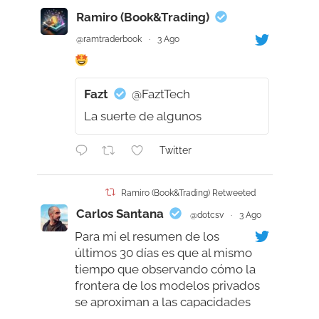
Ramiro (Book&Trading)
@ramtraderbook
·
3 Ago
Fazt
@FaztTech
La suerte de algunos
Twitter
Ramiro (Book&Trading) Retweeted
Carlos Santana
@dotcsv
·
3 Ago
Para mi el resumen de los
últimos 30 días es que al mismo
tiempo que observando cómo la
frontera de los modelos privados
se aproximan a las capacidades
humanas, supérandola