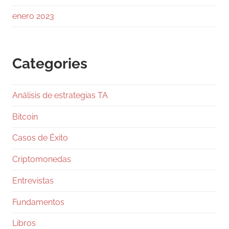
avance.
enero 2023
Los
Categories
1
Twitter
Análisis de estrategias TA
Ramiro (Book&Trading) Retweeted
Gentleman Programming
@g_programming
Bitcoin
·
24 Jul
Casos de Éxito
Salió Claude Opus 5, ya lo están
comparando con Fable 5 y con GPT-5.6 Sol, y
Criptomonedas
en dos días te van a llenar el feed de tablas
con benchmarks. Antes de que te comas una,
Entrevistas
pará un segundo.
Fundamentos
Los números, rápido: Fable 5 va 10 y 50
dólares por millón de tokens, Opus 5 salió en
Libros