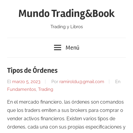
Saltar
Mundo Trading&Book
al
contenido
Trading y Libros
Menú
Tipos de Órdenes
El
marzo 5, 2023
Por
ramiroldu@gmail.com
En
Fundamentos
,
Trading
En el mercado financiero, las órdenes son comandos
que los traders emiten a sus brokers para comprar o
vender activos financieros. Existen varios tipos de
órdenes, cada una con sus propias especificaciones y