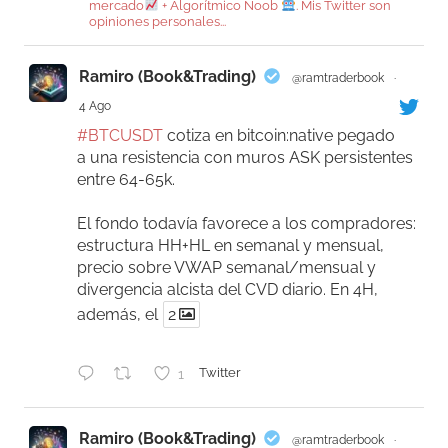
mercado
+ Algorítmico Noob
. Mis Twitter son
opiniones personales...
Ramiro (Book&Trading)
@ramtraderbook
·
4 Ago
#BTCUSDT
cotiza en bitcoin:native pegado
a una resistencia con muros ASK persistentes
entre 64-65k.
El fondo todavía favorece a los compradores:
estructura HH+HL en semanal y mensual,
precio sobre VWAP semanal/mensual y
divergencia alcista del CVD diario. En 4H,
además, el
2
1
Twitter
Ramiro (Book&Trading)
@ramtraderbook
·