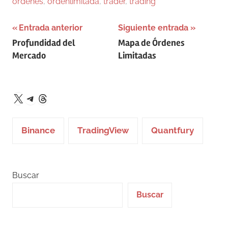
ordenes
,
ordenlimitada
,
trader
,
trading
Navegación
Entrada anterior
Siguiente entrada
Profundidad del
Mapa de Órdenes
de
Mercado
Limitadas
entradas
Telegram
Threads
X
Binance
TradingView
Quantfury
Buscar
Buscar