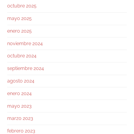
Ramiro (Book&Trading) Retweeted
octubre 2025
José Siles | AI | Data
@josesilesdata
·
26 Jul
mayo 2025
CLAUDE:"HAS ALCANZADO EL LÍMITE DE
USO DIARIO."
enero 2025
noviembre 2024
155
1730
Twitter
octubre 2024
Ramiro (Book&Trading)
@ramtraderbook
·
septiembre 2024
26 Jul
agosto 2024
El mercado de $BTC muestra una calma
tensa.
enero 2024
Con funding neutral y OI bajando ligeramente,
mayo 2023
no hay excesos. Las ballenas mantienen ratio
L/S 1.6, netamente largas.
marzo 2023
En el libro de órdenes, el soporte en 64 a 63k
febrero 2023
es sólido, pero la resistencia en 64.5k frena el