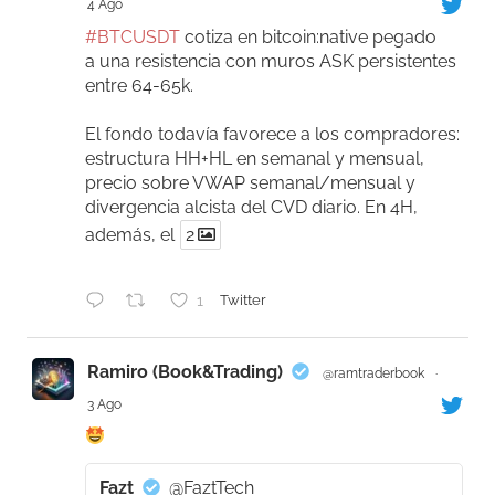
4 Ago
#BTCUSDT
cotiza en bitcoin:native pegado
a una resistencia con muros ASK persistentes
entre 64-65k.
El fondo todavía favorece a los compradores:
estructura HH+HL en semanal y mensual,
precio sobre VWAP semanal/mensual y
divergencia alcista del CVD diario. En 4H,
además, el
2
1
Twitter
Ramiro (Book&Trading)
@ramtraderbook
·
3 Ago
Fazt
@FaztTech