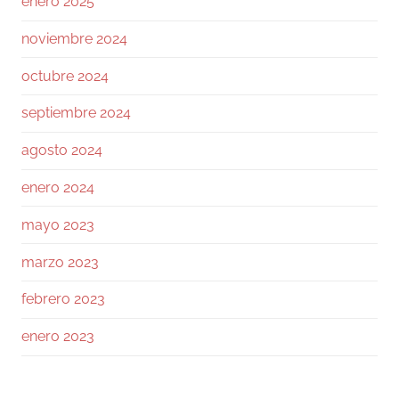
enero 2025
noviembre 2024
155
1730
Twitter
octubre 2024
Ramiro (Book&Trading)
@ramtraderbook
·
septiembre 2024
26 Jul
agosto 2024
El mercado de $BTC muestra una calma
tensa.
enero 2024
Con funding neutral y OI bajando ligeramente,
mayo 2023
no hay excesos. Las ballenas mantienen ratio
L/S 1.6, netamente largas.
marzo 2023
En el libro de órdenes, el soporte en 64 a 63k
febrero 2023
es sólido, pero la resistencia en 64.5k frena el
avance.
enero 2023
Los