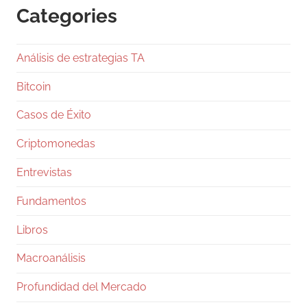
Categories
1
Twitter
Análisis de estrategias TA
Ramiro (Book&Trading) Retweeted
Gentleman Programming
@g_programming
Bitcoin
·
24 Jul
Casos de Éxito
Salió Claude Opus 5, ya lo están
comparando con Fable 5 y con GPT-5.6 Sol, y
Criptomonedas
en dos días te van a llenar el feed de tablas
con benchmarks. Antes de que te comas una,
Entrevistas
pará un segundo.
Fundamentos
Los números, rápido: Fable 5 va 10 y 50
dólares por millón de tokens, Opus 5 salió en
Libros
5 y 25,
Macroanálisis
27
333
Twitter
Profundidad del Mercado
Ramiro (Book&Trading)
@ramtraderbook
·