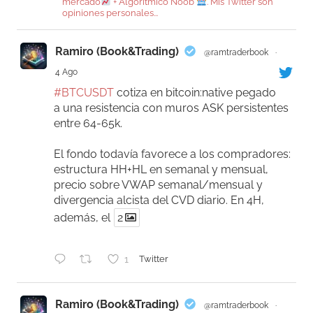
mercado
+ Algorítmico Noob
. Mis Twitter son
opiniones personales...
Ramiro (Book&Trading)
@ramtraderbook
·
4 Ago
#BTCUSDT
cotiza en bitcoin:native pegado
a una resistencia con muros ASK persistentes
entre 64-65k.
El fondo todavía favorece a los compradores:
estructura HH+HL en semanal y mensual,
precio sobre VWAP semanal/mensual y
divergencia alcista del CVD diario. En 4H,
además, el
2
1
Twitter
Ramiro (Book&Trading)
@ramtraderbook
·