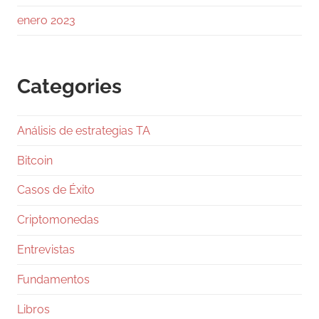
avance.
enero 2023
Los
Categories
1
Twitter
Análisis de estrategias TA
Ramiro (Book&Trading) Retweeted
Gentleman Programming
@g_programming
Bitcoin
·
24 Jul
Casos de Éxito
Salió Claude Opus 5, ya lo están
comparando con Fable 5 y con GPT-5.6 Sol, y
Criptomonedas
en dos días te van a llenar el feed de tablas
con benchmarks. Antes de que te comas una,
Entrevistas
pará un segundo.
Fundamentos
Los números, rápido: Fable 5 va 10 y 50
dólares por millón de tokens, Opus 5 salió en
Libros
5 y 25,