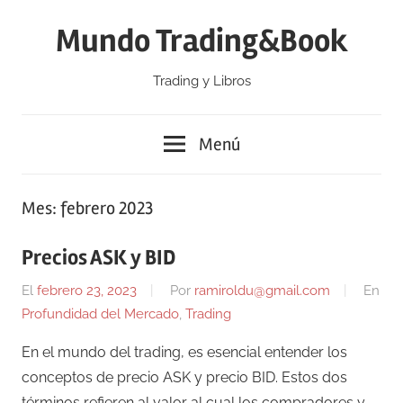
Saltar
Mundo Trading&Book
al
contenido
Trading y Libros
Menú
Mes:
febrero 2023
Precios ASK y BID
El
febrero 23, 2023
Por
ramiroldu@gmail.com
En
Profundidad del Mercado
,
Trading
En el mundo del trading, es esencial entender los
conceptos de precio ASK y precio BID. Estos dos
términos refieren al valor al cual los compradores y