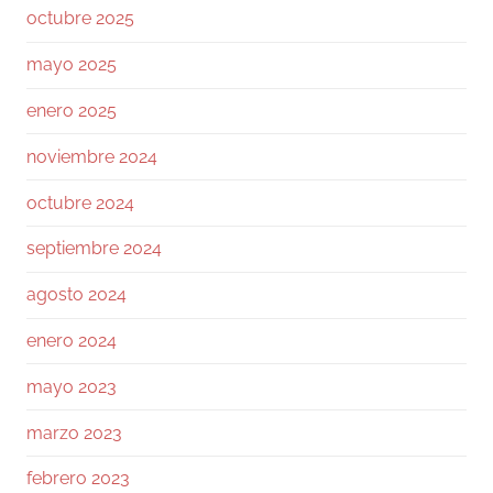
Ramiro (Book&Trading) Retweeted
octubre 2025
José Siles | AI | Data
@josesilesdata
·
26 Jul
mayo 2025
CLAUDE:"HAS ALCANZADO EL LÍMITE DE
USO DIARIO."
enero 2025
noviembre 2024
155
1730
Twitter
octubre 2024
Ramiro (Book&Trading)
@ramtraderbook
·
septiembre 2024
26 Jul
agosto 2024
El mercado de $BTC muestra una calma
tensa.
enero 2024
Con funding neutral y OI bajando ligeramente,
mayo 2023
no hay excesos. Las ballenas mantienen ratio
L/S 1.6, netamente largas.
marzo 2023
En el libro de órdenes, el soporte en 64 a 63k
febrero 2023
es sólido, pero la resistencia en 64.5k frena el