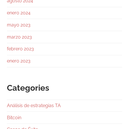
agosto 2024
que al mismo tiempo que observando cómo
la frontera de los modelos privados se
enero 2024
aproximan a las capacidades humanas,
supérandola brillantemente en algunos
mayo 2023
dominios como el de las matemáticas,
simultaneamente el gap entre los modelos
marzo 2023
19
353
Twitter
febrero 2023
enero 2023
Ramiro (Book&Trading)
@ramtraderbook
·
31 Jul
#Bitcoin
cerró la semana con dos riesgos
Categories
distintos, y mezclarlos lleva a malas
decisiones.
El primero es operativo:
Análisis de estrategias TA
La alerta sobre semillas generadas por
Bitcoin
COLDCARD Mk3 desde el firmware 4.0.1.
Antes de discutir targets, hay usuarios