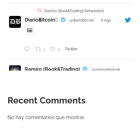
Ramiro (Book&Trading) Retweeted
Diario฿itcoin
@diariobitcoin
·
6 Ago
1
9
Twitter
Ramiro (Book&Trading)
@ramtraderbook
·
4 Ago
#BTCUSDT
cotiza en bitcoin:native pegado
a una resistencia con muros ASK persistentes
Recent Comments
entre 64-65k.
El fondo todavía favorece a los compradores:
No hay comentarios que mostrar.
estructura HH+HL en semanal y mensual,
precio sobre VWAP semanal/mensual y
divergencia alcista del CVD diario. En 4H,