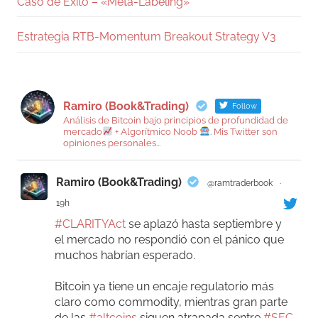
Caso de Éxito – «Meta-Labeling»
Estrategia RTB-Momentum Breakout Strategy V3
Ramiro (Book&Trading)
Follow
Análisis de Bitcoin bajo principios de profundidad de
mercado
+ Algorítmico Noob
. Mis Twitter son
opiniones personales...
Ramiro (Book&Trading)
@ramtraderbook
·
19h
#CLARITYAct
se aplazó hasta septiembre y
el mercado no respondió con el pánico que
muchos habrían esperado.
Bitcoin ya tiene un encaje regulatorio más
claro como commodity, mientras gran parte
de las
#altcoins
siguen atrapada sentre
#SEC