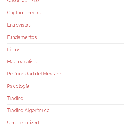
Casos de Éxito
revisando si la base de su autocustodia sigue
Criptomonedas
Entrevistas
Twitter
Fundamentos
Ramiro (Book&Trading) Retweeted
Libros
José Siles | AI | Data
@josesilesdata
·
26 Jul
CLAUDE:"HAS ALCANZADO EL LÍMITE DE
Macroanálisis
USO DIARIO."
Profundidad del Mercado
155
1729
Twitter
Psicología
Trading
Ramiro (Book&Trading)
@ramtraderbook
·
Trading Algorítmico
26 Jul
El mercado de $BTC muestra una calma
Uncategorized
tensa.