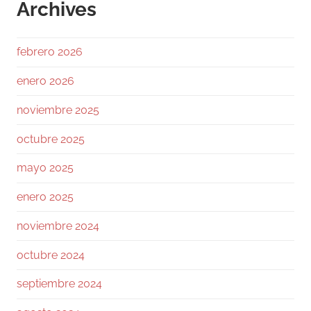
Archives
además, el
2
1
Twitter
febrero 2026
enero 2026
Ramiro (Book&Trading)
@ramtraderbook
·
noviembre 2025
3 Ago
octubre 2025
Fazt
@FaztTech
mayo 2025
La suerte de algunos
enero 2025
Twitter
noviembre 2024
octubre 2024
Ramiro (Book&Trading) Retweeted
Carlos Santana
septiembre 2024
@dotcsv
·
3 Ago
Para mi el resumen de los últimos 30 días es