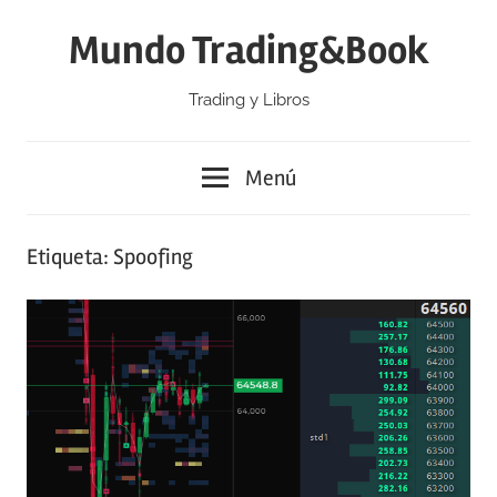
Saltar
Mundo Trading&Book
al
contenido
Trading y Libros
Menú
Etiqueta:
Spoofing