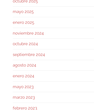
octubre 2025
revisando si la base de su
autocustodia sigue
mayo 2025
enero 2025
Twitter
noviembre 2024
Ramiro (Book&Trading) Retweeted
octubre 2024
José Siles | AI | Data
@josesilesdata
·
26 Jul
septiembre 2024
CLAUDE:"HAS ALCANZADO EL
agosto 2024
LÍMITE DE USO DIARIO."
enero 2024
155
1730
Twitter
mayo 2023
marzo 2023
Ramiro (Book&Trading)
@ramtraderbook
·
26 Jul
febrero 2023