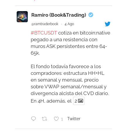
Ramiro (Book&Trading)
@ramtraderbook
·
4 Ago
#BTCUSDT
cotiza en bitcoin:native
pegado a una resistencia con
muros ASK persistentes entre 64-
65k.
El fondo todavía favorece a los
compradores: estructura HH+HL
en semanal y mensual, precio
sobre VWAP semanal/mensual y
divergencia alcista del CVD diario.
En 4H, además, el
2
1
Twitter