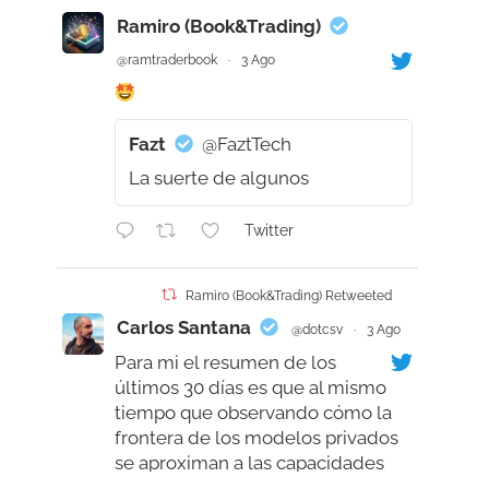
Ramiro (Book&Trading)
@ramtraderbook
·
3 Ago
Fazt
@FaztTech
La suerte de algunos
Twitter
Ramiro (Book&Trading) Retweeted
Carlos Santana
@dotcsv
·
3 Ago
Para mi el resumen de los
últimos 30 días es que al mismo
tiempo que observando cómo la
frontera de los modelos privados
se aproximan a las capacidades
humanas, supérandola