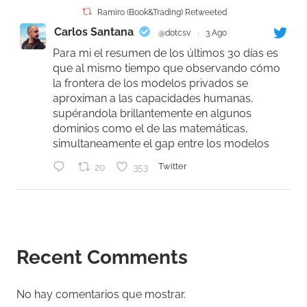
Ramiro (Book&Trading) Retweeted
Carlos Santana
@dotcsv
·
3 Ago
Para mi el resumen de los últimos 30 días es
que al mismo tiempo que observando cómo
la frontera de los modelos privados se
aproximan a las capacidades humanas,
supérandola brillantemente en algunos
dominios como el de las matemáticas,
simultaneamente el gap entre los modelos
20
353
Twitter
Ramiro (Book&Trading)
@ramtraderbook
·
31 Jul
#Bitcoin
cerró la semana con dos riesgos
Recent Comments
distintos, y mezclarlos lleva a malas
decisiones.
No hay comentarios que mostrar.