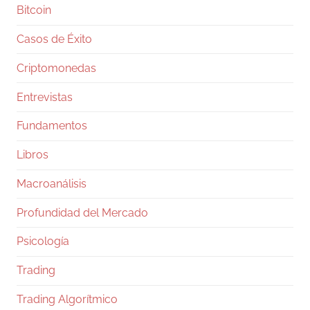
Gentleman Programming
@g_programming
Bitcoin
·
24 Jul
Casos de Éxito
Salió Claude Opus 5, ya lo están
comparando con Fable 5 y con GPT-5.6 Sol, y
Criptomonedas
en dos días te van a llenar el feed de tablas
con benchmarks. Antes de que te comas una,
Entrevistas
pará un segundo.
Fundamentos
Los números, rápido: Fable 5 va 10 y 50
dólares por millón de tokens, Opus 5 salió en
Libros
5 y 25,
Macroanálisis
27
333
Twitter
Profundidad del Mercado
Ramiro (Book&Trading)
@ramtraderbook
·
Psicología
21 Jul
Trading
El dato más peligroso de la semana no
fueron los $288M en cripto que movió el
Trading Algorítmico
gobierno de EE. UU.