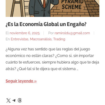
¿Es la Economía Global un Engaño?
El
noviembre 6, 2025
Por
ramiroldu@gmail.com
En
Entrevistas
,
Macroanálisis
,
Trading
¿Alguna vez has sentido que las reglas del juego
económico no están claras? ¿Como si, sin importar
cuánto te esfuerces, siempre hubiera algo que te deja
atrás? ¿Qué tal si te dijera que el sistema …
Seguir leyendo
Telegram
Threads
X