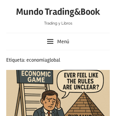
Saltar
Mundo Trading&Book
al
contenido
Trading y Libros
Menú
Etiqueta:
economiaglobal