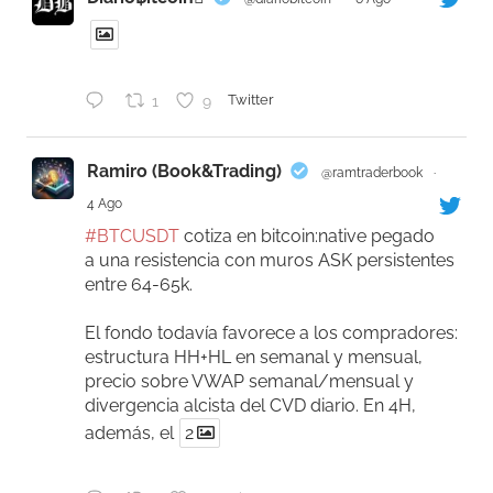
1
9
Twitter
Ramiro (Book&Trading)
@ramtraderbook
·
4 Ago
#BTCUSDT
cotiza en bitcoin:native pegado
a una resistencia con muros ASK persistentes
entre 64-65k.
El fondo todavía favorece a los compradores:
estructura HH+HL en semanal y mensual,
precio sobre VWAP semanal/mensual y
divergencia alcista del CVD diario. En 4H,
además, el
2