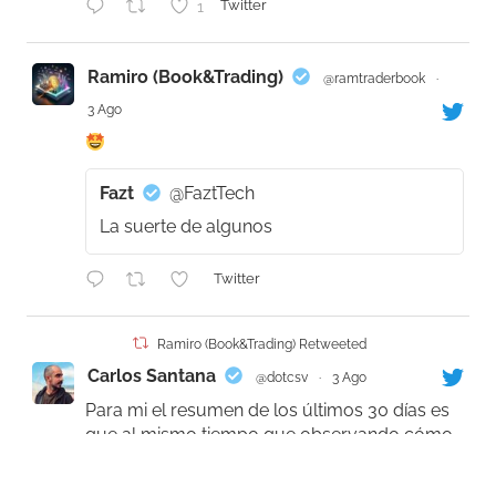
1
Twitter
Ramiro (Book&Trading)
@ramtraderbook
·
3 Ago
Fazt
@FaztTech
La suerte de algunos
Twitter
Ramiro (Book&Trading) Retweeted
Carlos Santana
@dotcsv
·
3 Ago
Para mi el resumen de los últimos 30 días es
que al mismo tiempo que observando cómo
la frontera de los modelos privados se
aproximan a las capacidades humanas,