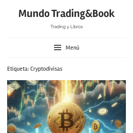
Saltar
Mundo Trading&Book
al
contenido
Trading y Libros
Menú
Etiqueta:
Cryptodivisas