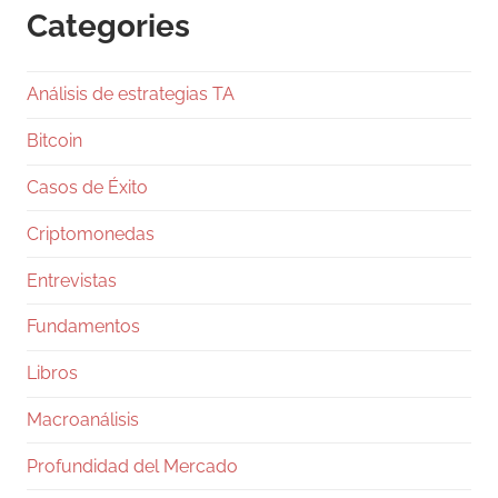
L/S 1.6, netamente largas.
Categories
En el libro de órdenes, el soporte en 64 a 63k
es sólido, pero la resistencia en 64.5k frena el
Análisis de estrategias TA
avance.
Bitcoin
Los
Casos de Éxito
1
Twitter
Criptomonedas
Entrevistas
Ramiro (Book&Trading) Retweeted
Fundamentos
Gentleman Programming
@g_programming
·
24 Jul
Libros
Salió Claude Opus 5, ya lo están
comparando con Fable 5 y con GPT-5.6 Sol, y
Macroanálisis
en dos días te van a llenar el feed de tablas
Profundidad del Mercado
con benchmarks. Antes de que te comas una,
pará un segundo.