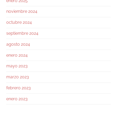
enero 2025
Twitter
noviembre 2024
octubre 2024
Ramiro (Book&Trading) Retweeted
José Siles | AI | Data
@josesilesdata
·
26 Jul
septiembre 2024
CLAUDE:"HAS ALCANZADO EL LÍMITE DE
USO DIARIO."
agosto 2024
enero 2024
154
1728
Twitter
mayo 2023
Ramiro (Book&Trading)
marzo 2023
@ramtraderbook
·
26 Jul
febrero 2023
El mercado de $BTC muestra una calma
tensa.
enero 2023
Con funding neutral y OI bajando ligeramente,
no hay excesos. Las ballenas mantienen ratio