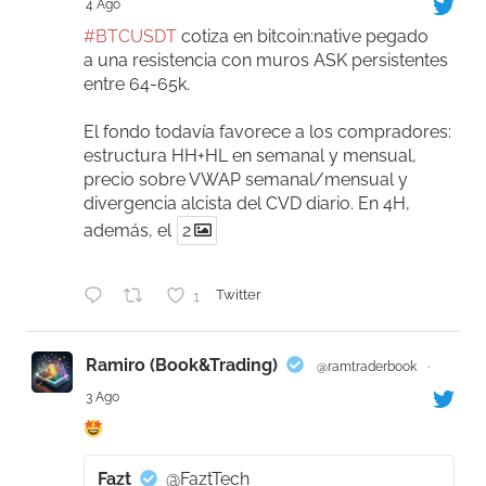
4 Ago
#BTCUSDT
cotiza en bitcoin:native pegado
a una resistencia con muros ASK persistentes
entre 64-65k.
El fondo todavía favorece a los compradores:
estructura HH+HL en semanal y mensual,
precio sobre VWAP semanal/mensual y
divergencia alcista del CVD diario. En 4H,
además, el
2
1
Twitter
Ramiro (Book&Trading)
@ramtraderbook
·
3 Ago
Fazt
@FaztTech