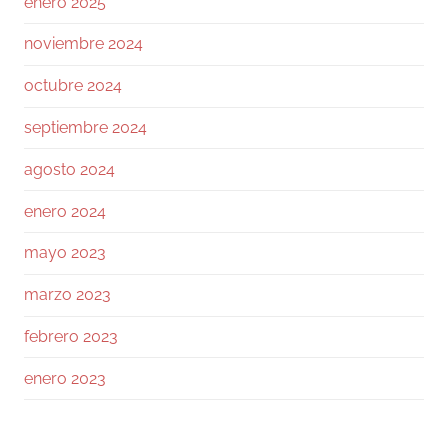
enero 2025
noviembre 2024
155
1730
Twitter
octubre 2024
Ramiro (Book&Trading)
@ramtraderbook
·
septiembre 2024
26 Jul
agosto 2024
El mercado de $BTC muestra una calma
tensa.
enero 2024
Con funding neutral y OI bajando ligeramente,
mayo 2023
no hay excesos. Las ballenas mantienen ratio
L/S 1.6, netamente largas.
marzo 2023
En el libro de órdenes, el soporte en 64 a 63k
febrero 2023
es sólido, pero la resistencia en 64.5k frena el
avance.
enero 2023
Los