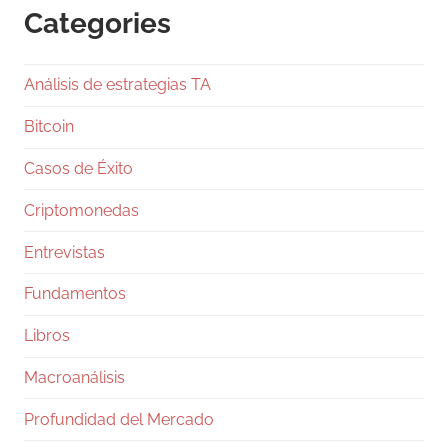
Categories
1
Twitter
Análisis de estrategias TA
Ramiro (Book&Trading) Retweeted
Gentleman Programming
@g_programming
Bitcoin
·
24 Jul
Casos de Éxito
Salió Claude Opus 5, ya lo están
comparando con Fable 5 y con GPT-5.6 Sol, y
Criptomonedas
en dos días te van a llenar el feed de tablas
con benchmarks. Antes de que te comas una,
Entrevistas
pará un segundo.
Fundamentos
Los números, rápido: Fable 5 va 10 y 50
dólares por millón de tokens, Opus 5 salió en
Libros
5 y 25,
Macroanálisis
27
333
Twitter
Profundidad del Mercado
Ramiro (Book&Trading)