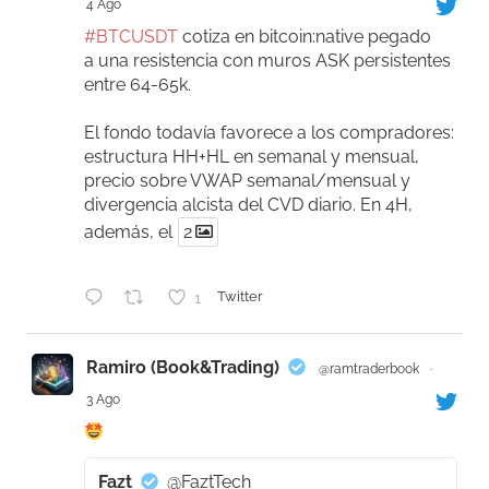
4 Ago
#BTCUSDT
cotiza en bitcoin:native pegado
a una resistencia con muros ASK persistentes
entre 64-65k.
El fondo todavía favorece a los compradores:
estructura HH+HL en semanal y mensual,
precio sobre VWAP semanal/mensual y
divergencia alcista del CVD diario. En 4H,
además, el
2
1
Twitter
Ramiro (Book&Trading)
@ramtraderbook
·
3 Ago
Fazt
@FaztTech