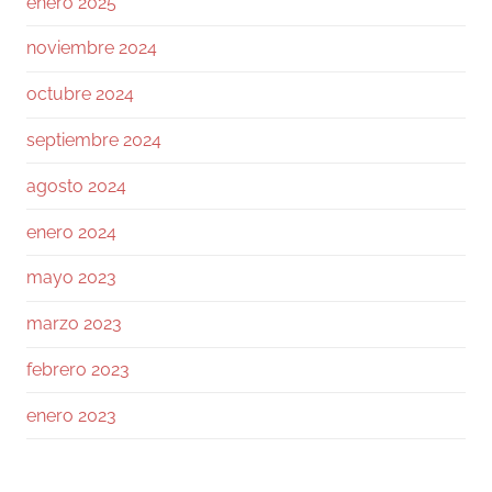
enero 2025
noviembre 2024
155
1730
Twitter
octubre 2024
Ramiro (Book&Trading)
@ramtraderbook
·
septiembre 2024
26 Jul
agosto 2024
El mercado de $BTC muestra una calma
tensa.
enero 2024
Con funding neutral y OI bajando ligeramente,
mayo 2023
no hay excesos. Las ballenas mantienen ratio
L/S 1.6, netamente largas.
marzo 2023
En el libro de órdenes, el soporte en 64 a 63k
febrero 2023
es sólido, pero la resistencia en 64.5k frena el
avance.
enero 2023
Los