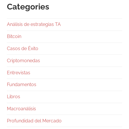
Categories
1
Twitter
Análisis de estrategias TA
Ramiro (Book&Trading) Retweeted
Gentleman Programming
@g_programming
Bitcoin
·
24 Jul
Casos de Éxito
Salió Claude Opus 5, ya lo están
comparando con Fable 5 y con GPT-5.6 Sol, y
Criptomonedas
en dos días te van a llenar el feed de tablas
con benchmarks. Antes de que te comas una,
Entrevistas
pará un segundo.
Fundamentos
Los números, rápido: Fable 5 va 10 y 50
dólares por millón de tokens, Opus 5 salió en
Libros
5 y 25,
Macroanálisis
27
333
Twitter
Profundidad del Mercado
Ramiro (Book&Trading)