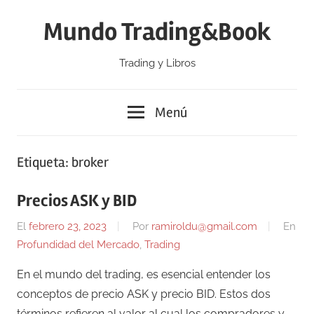
Saltar
Mundo Trading&Book
al
contenido
Trading y Libros
Menú
Etiqueta:
broker
Precios ASK y BID
El
febrero 23, 2023
Por
ramiroldu@gmail.com
En
Profundidad del Mercado
,
Trading
En el mundo del trading, es esencial entender los
conceptos de precio ASK y precio BID. Estos dos
términos refieren al valor al cual los compradores y