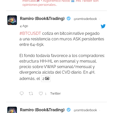
mercado
+ Algorítmico Noob
. Mis Twitter son
opiniones personales...
Ramiro (Book&Trading)
@ramtraderbook
·
4 Ago
#BTCUSDT
cotiza en bitcoin:native pegado
a una resistencia con muros ASK persistentes
entre 64-65k.
El fondo todavía favorece a los compradores:
estructura HH+HL en semanal y mensual,
precio sobre VWAP semanal/mensual y
divergencia alcista del CVD diario. En 4H,
además, el
2
1
Twitter
Ramiro (Book&Trading)
@ramtraderbook
·