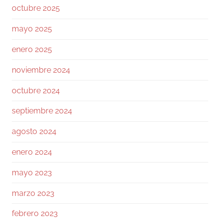
Ramiro (Book&Trading) Retweeted
octubre 2025
José Siles | AI | Data
@josesilesdata
·
26 Jul
mayo 2025
CLAUDE:"HAS ALCANZADO EL LÍMITE DE
USO DIARIO."
enero 2025
noviembre 2024
155
1730
Twitter
octubre 2024
Ramiro (Book&Trading)
@ramtraderbook
·
septiembre 2024
26 Jul
agosto 2024
El mercado de $BTC muestra una calma
tensa.
enero 2024
Con funding neutral y OI bajando ligeramente,
mayo 2023
no hay excesos. Las ballenas mantienen ratio
L/S 1.6, netamente largas.
marzo 2023
En el libro de órdenes, el soporte en 64 a 63k
febrero 2023
es sólido, pero la resistencia en 64.5k frena el