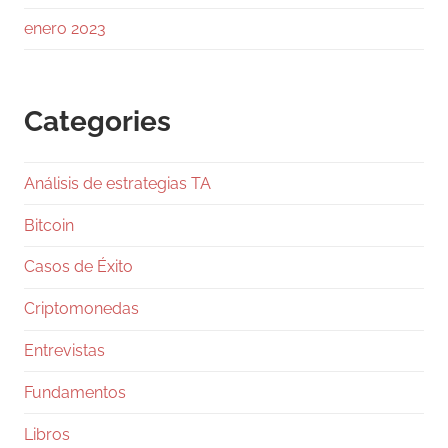
avance.
enero 2023
Los
Categories
1
Twitter
Análisis de estrategias TA
Ramiro (Book&Trading) Retweeted
Gentleman Programming
@g_programming
Bitcoin
·
24 Jul
Casos de Éxito
Salió Claude Opus 5, ya lo están
comparando con Fable 5 y con GPT-5.6 Sol, y
Criptomonedas
en dos días te van a llenar el feed de tablas
con benchmarks. Antes de que te comas una,
Entrevistas
pará un segundo.
Fundamentos
Los números, rápido: Fable 5 va 10 y 50
dólares por millón de tokens, Opus 5 salió en
Libros
5 y 25,