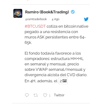
Ramiro (Book&Trading)
@ramtraderbook
·
4 Ago
#BTCUSDT
cotiza en bitcoin:native
pegado a una resistencia con
muros ASK persistentes entre 64-
65k.
El fondo todavía favorece a los
compradores: estructura HH+HL
en semanal y mensual, precio
sobre VWAP semanal/mensual y
divergencia alcista del CVD diario.
En 4H, además, el
2
1
Twitter