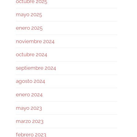
octubre 2025
revisando si la base de su
autocustodia sigue
mayo 2025
enero 2025
Twitter
noviembre 2024
Ramiro (Book&Trading) Retweeted
octubre 2024
José Siles | AI | Data
@josesilesdata
·
26 Jul
septiembre 2024
CLAUDE:"HAS ALCANZADO EL
agosto 2024
LÍMITE DE USO DIARIO."
enero 2024
155
1731
Twitter
mayo 2023
marzo 2023
Ramiro (Book&Trading)
@ramtraderbook
·
26 Jul
febrero 2023