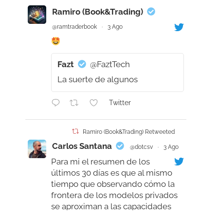
Ramiro (Book&Trading)
@ramtraderbook
·
3 Ago
Fazt
@FaztTech
La suerte de algunos
Twitter
Ramiro (Book&Trading) Retweeted
Carlos Santana
@dotcsv
·
3 Ago
Para mi el resumen de los
últimos 30 días es que al mismo
tiempo que observando cómo la
frontera de los modelos privados
se aproximan a las capacidades
humanas, supérandola